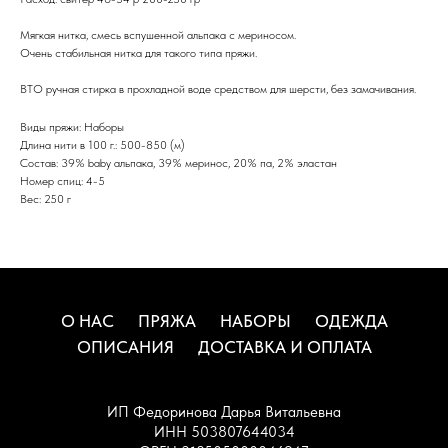
Мягкая нитка, смесь вспушенной альпака с мериносом.
Очень стабильная нитка для такого типа пряжи.
ВТО ручная стирка в прохладной воде средством для шерсти, без замачивания.
Виды пряжи: Наборы
Длина нити в 100 г.: 500-850 (м)
Состав: 39% baby альпака, 39% меринос, 20% па, 2% эластан
Номер спиц: 4-5
Вес: 250 г
О НАС
ПРЯЖА
НАБОРЫ
ОДЕЖДА
ОПИСАНИЯ
ДОСТАВКА И ОПЛАТА
ИП Федоринова Дарья Витальевна
ИНН 503807644034