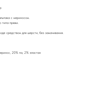
р
альпака с мериносом.
о типа пряжи.
оде средством для шерсти, без замачивания.
еринос, 20% па, 2% эластан