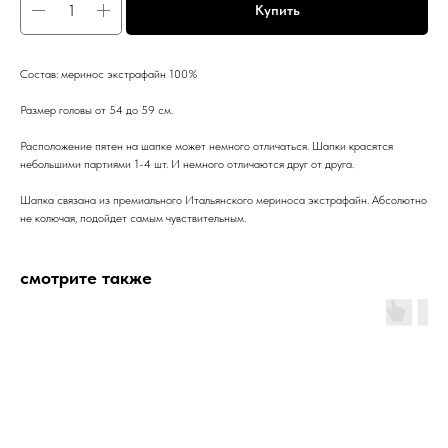
Купить
Состав: меринос экстрафайн 100%
Размер головы от 54 до 59 см.
Расположение пятен на шапке может немного отличаться. Шапки красятся
небольшими партиями 1-4 шт. И немного отличаются друг от друга.
Шапка связана из премиального Итальянского мериноса экстрафайн. Абсолютно
не колючая, подойдет самым чувствительным.
смотрите также