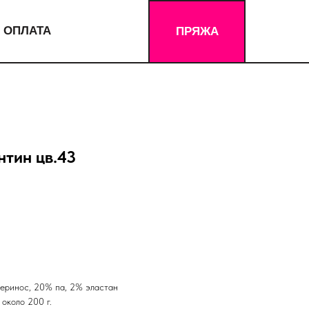
 ОПЛАТА
ПРЯЖА
нтин цв.43
еринос, 20% па, 2% эластан
 около 200 г.