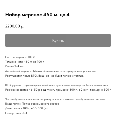
Набор меринос 450 м. цв.4
2200,00
р.
Купить
Состав: меринос 100%
Толщина нити: 450 м. на 100 г.
Спицы:3-4 мм
Английский меринос. Мягкая объемная нитка с прекрасным расходом.
Распушается после ВТО. Вещи из нее будут легкие и теплые.
ВТО: ручная стирка в прохладной воде средством для шерсти, без замачивания.
Расход: на свитер 46-50 р в одну нить примерно 300 г , в 2 нити примерно 500 г
Часть образцов связаны по порядку, часть с хаотично подобранными цветами
Виды пряжи: Пряжа равномерного окраса
Длина нити в 100 г.: 400-500 (м)
Номер спиц: 3-4