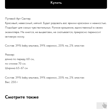
Купить
Путевой Арт Свитер.
Красивый, невесомый, мягкий. Будет радовать вас яркими красками и нежностью.
Подойдет для самых чувствительных. Ручное крашение, единственный в своем
экземпляре. Не мнется, не выцветаем, не скатывается, прекрасно переносит
активную носку.
Состав: 39% baby альпака, 39% меринос, 20% па, 2% эластан
Размер:
длина по переду 60 см,
по спинке 70 см.
Ширина 65-67 см
Состав: 39% baby альпака, 39% меринос, 20% па, 2% эластан
Вес: 250 г
Смотрите также