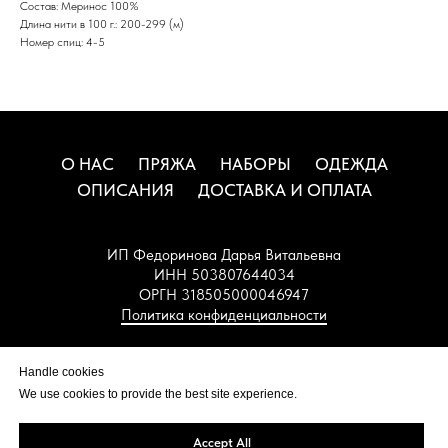
Состав: Меринос 100%
Длина нити в 100 г.: 200-299 (м)
Номер спиц: 4-5
О НАС
ПРЯЖА
НАБОРЫ
ОДЕЖДА
ОПИСАНИЯ
ДОСТАВКА И ОПЛАТА
ИП Федоринова Дарья Витальевна
ИНН 503807644034
ОРГН 318505000046947
Политика конфиденциальности
НАВЕРХ
Handle cookies
We use cookies to provide the best site experience.
Accept All