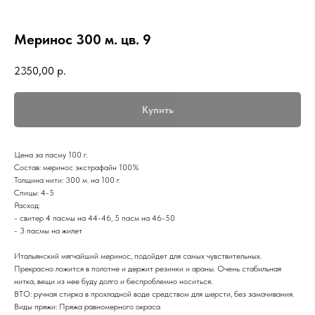
Меринос 300 м. цв. 9
2350,00
р.
Купить
Цена за пасму 100 г.
Состав: меринос экстрафайн 100%
Толщина нити: 300 м. на 100 г.
Спицы: 4-5
Расход:
- свитер 4 пасмы на 44-46, 5 пасм на 46-50
- 3 пасмы на жилет
Итальянский мягчайший меринос, подойдет для самых чувствительных.
Прекрасно ложится в полотне и держит резинки и араны. Очень стабильная
нитка, вещи из нее буду долго и беспроблемно носиться.
ВТО: ручная стирка в прохладной воде средством для шерсти, без замачивания.
Виды пряжи: Пряжа равномерного окраса