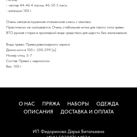
- свитер 44-46 4 пасмы, 46-50 5 пасм.
- капюшон 100 г.
Очень мягкая вспушенная итальянская смесь с альпака.
Практически не скатывается. Очень стабильная нитка для такого типа пряжи.
ВТО ручная стирка в прохладной воде средством для шерсти, без замачивания.
Виды пряжи: Пряжа равномерного окраса
Длина нити в 100 г.: 200-299 (м)
Номер спиц: 5-7
Состав: Пряжа с мериносом
Вес: 100 г
О НАС
ПРЯЖА
НАБОРЫ
ОДЕЖДА
ОПИСАНИЯ
ДОСТАВКА И ОПЛАТА
ИП Федоринова Дарья Витальевна