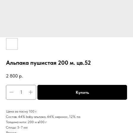
Альпака пушистая 200 м. цв.52
2 800
р.
Купить
Цена за пасму 100 г.
Состав: 44% baby альпака, 44% меринос, 12% па
Толщина нити: 200 м в100 г
Спицы: 5-7 мм
Расход: