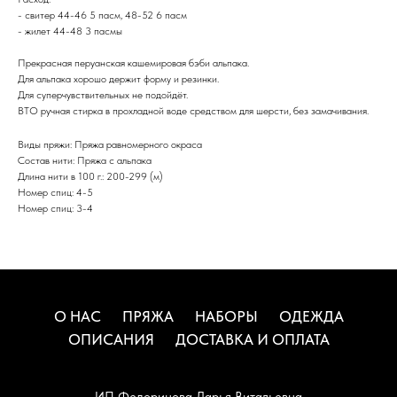
- свитер 44-46 5 пасм, 48-52 6 пасм
- жилет 44-48 3 пасмы
Прекрасная перуанская кашемировая бэби альпака.
Для альпака хорошо держит форму и резинки.
Для суперчувствительных не подойдёт.
ВТО ручная стирка в прохладной воде средством для шерсти, без замачивания.
Виды пряжи: Пряжа равномерного окраса
Состав нити: Пряжа с альпака
Длина нити в 100 г.: 200-299 (м)
Номер спиц: 4-5
Номер спиц: 3-4
О НАС
ПРЯЖА
НАБОРЫ
ОДЕЖДА
ОПИСАНИЯ
ДОСТАВКА И ОПЛАТА
ИП Федоринова Дарья Витальевна