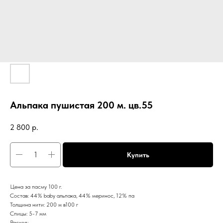
Альпака пушистая 200 м. цв.55
2 800
р.
Купить
Цена за пасму 100 г.
Состав: 44% baby альпака, 44% меринос, 12% па
Толщина нити: 200 м в100 г
Спицы: 5-7 мм
Расход: