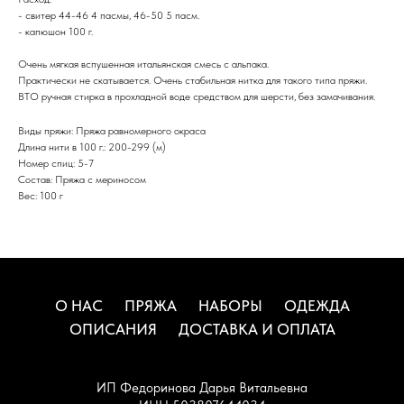
- свитер 44-46 4 пасмы, 46-50 5 пасм.
- капюшон 100 г.
Очень мягкая вспушенная итальянская смесь с альпака.
Практически не скатывается. Очень стабильная нитка для такого типа пряжи.
ВТО ручная стирка в прохладной воде средством для шерсти, без замачивания.
Виды пряжи: Пряжа равномерного окраса
Длина нити в 100 г.: 200-299 (м)
Номер спиц: 5-7
Состав: Пряжа с мериносом
Вес: 100 г
О НАС
ПРЯЖА
НАБОРЫ
ОДЕЖДА
ОПИСАНИЯ
ДОСТАВКА И ОПЛАТА
ИП Федоринова Дарья Витальевна