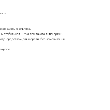
пасм.
кая смесь с альпака.
ь стабильная нитка для такого типа пряжи.
оде средством для шерсти, без замачивания.
 окраса