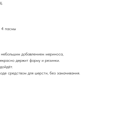
5%
4 4 пасмы
с небольшим добавлением мериноса,
рекрасно держит форму и резинки.
дойдёт.
оде средством для шерсти, без замачивания.