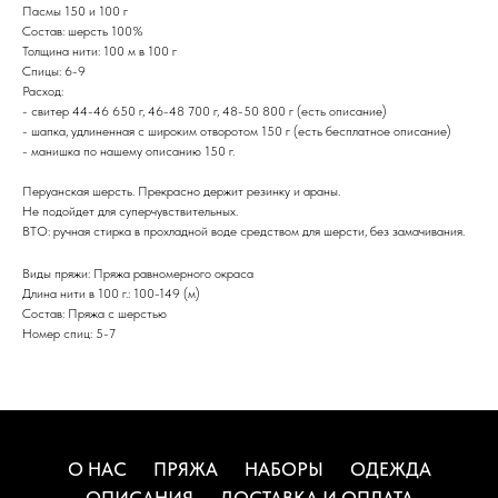
Пасмы 150 и 100 г
Состав: шерсть 100%
Толщина нити: 100 м в 100 г
Спицы: 6-9
Расход:
- свитер 44-46 650 г, 46-48 700 г, 48-50 800 г (есть описание)
- шапка, удлиненная с широким отворотом 150 г (есть бесплатное описание)
- манишка по нашему описанию 150 г.
Перуанская шерсть. Прекрасно держит резинку и араны.
Не подойдет для суперчувствительных.
ВТО: ручная стирка в прохладной воде средством для шерсти, без замачивания.
Виды пряжи: Пряжа равномерного окраса
Длина нити в 100 г.: 100-149 (м)
Состав: Пряжа с шерстью
Номер спиц: 5-7
О НАС
ПРЯЖА
НАБОРЫ
ОДЕЖДА
ОПИСАНИЯ
ДОСТАВКА И ОПЛАТА