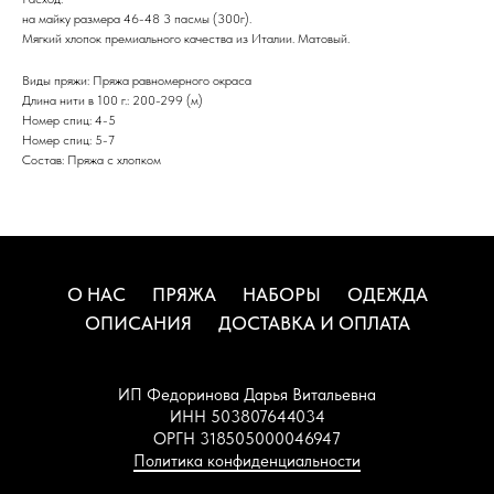
на майку размера 46-48 3 пасмы (300г).
Мягкий хлопок премиального качества из Италии. Матовый.
Виды пряжи: Пряжа равномерного окраса
Длина нити в 100 г.: 200-299 (м)
Номер спиц: 4-5
Номер спиц: 5-7
Состав: Пряжа с хлопком
О НАС
ПРЯЖА
НАБОРЫ
ОДЕЖДА
ОПИСАНИЯ
ДОСТАВКА И ОПЛАТА
ИП Федоринова Дарья Витальевна
ИНН 503807644034
ОРГН 318505000046947
Политика конфиденциальности