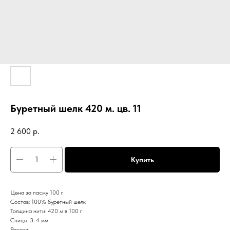
Буретный шелк 420 м. цв. 11
2 600
р.
Купить
Цена за пасму 100 г
Состав: 100% буретный шелк
Толщина нити: 420 м в 100 г
Спицы: 3-4 мм
Расход: