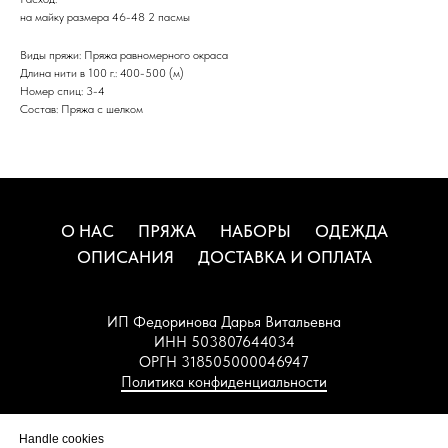
на майку размера 46-48 2 пасмы
Виды пряжи: Пряжа равномерного окраса
Длина нити в 100 г.: 400-500 (м)
Номер спиц: 3-4
Состав: Пряжа с шелком
О НАС
ПРЯЖА
НАБОРЫ
ОДЕЖДА
ОПИСАНИЯ
ДОСТАВКА И ОПЛАТА
ИП Федоринова Дарья Витальевна
ИНН 503807644034
ОРГН 318505000046947
Политика конфиденциальности
НАВЕРХ
Handle cookies