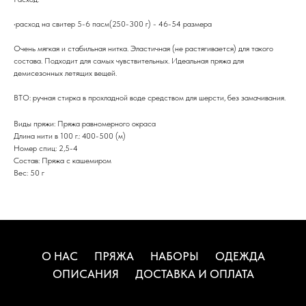
•расход на свитер 5-6 пасм(250-300 г) - 46-54 размера
Очень мягкая и стабильная нитка. Эластичная (не растягивается) для такого
состава. Подходит для самых чувствительных. Идеальная пряжа для
демисезонных летящих вещей.
ВТО: ручная стирка в прохладной воде средством для шерсти, без замачивания.
Виды пряжи: Пряжа равномерного окраса
Длина нити в 100 г.: 400-500 (м)
Номер спиц: 2,5-4
Состав: Пряжа с кашемиром
Вес: 50 г
О НАС
ПРЯЖА
НАБОРЫ
ОДЕЖДА
ОПИСАНИЯ
ДОСТАВКА И ОПЛАТА